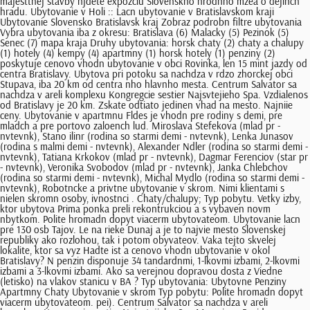
majesttnej stavby njdete expozciu Slovenskho nrodnho mzea o dejinch
hradu. Ubytovanie v Holi :: Lacn ubytovanie v Bratislavskom kraji
Ubytovanie Slovensko Bratislavsk kraj Zobraz podrobn filtre ubytovania
Vybra ubytovania iba z okresu: Bratislava (6) Malacky (5) Pezinok (5)
Senec (7) mapa kraja Druhy ubytovania: horsk chaty (2) chaty a chalupy
(1) hotely (4) kempy (4) apartmny (1) horsk hotely (1) penziny (2)
poskytuje cenovo vhodn ubytovanie v obci Rovinka, len 15 mint jazdy od
centra Bratislavy. Ubytova pri potoku sa nachdza v rdzo zhorckej obci
Stupava, iba 20 km od centra nho hlavnho mesta. Centrum Salvator sa
nachdza v areli komplexu Kongregcie sestier Najsvtejieho Spa. Vzdialenos
od Bratislavy je 20 km. Zskate odtiato jedinen vhad na mesto. Najniie
ceny. Ubytovanie v apartmnu Fldes je vhodn pre rodiny s demi, pre
mladch a pre portovo zaloench lud. Miroslava Stefekova (mlad pr -
nvtevnk), Stano ilinr (rodina so starmi demi - nvtevnk), Lenka Junasov
(rodina s malmi demi - nvtevnk), Alexander Ndler (rodina so starmi demi -
nvtevnk), Tatiana Krkokov (mlad pr - nvtevnk), Dagmar Ferenciov (star pr
- nvtevnk), Veronika Svobodov (mlad pr - nvtevnk), Janka Chlebchov
(rodina so starmi demi - nvtevnk), Michal Mydlo (rodina so starmi demi -
nvtevnk), Robotncke a privtne ubytovanie v skrom. Nimi klientami s
nielen skromn osoby, ivnostnci . Chaty/chalupy; Typ pobytu. Vetky izby,
ktor ubytova Prima ponka preli rekontrukciou a s vybaven novm
nbytkom. Polite hromadn dopyt viacerm ubytovateom. Ubytovanie lacn
pre 130 osb Tajov. Le na rieke Dunaj a je to najvie mesto Slovenskej
republiky ako rozlohou, tak i potom obyvateov. Vaka tejto skvelej
lokalite, ktor sa vyz Hadte ist a cenovo vhodn ubytovanie v okol
Bratislavy? N penzin disponuje 34 tandardnmi, 1-lkovmi izbami, 2-lkovmi
izbami a 3-lkovmi izbami. Ako sa verejnou dopravou dosta z Viedne
(letisko) na vlakov stanicu v BA ? Typ ubytovania: Ubytovne Penziny
Apartmny Chaty Ubytovanie v skrom Typ pobytu: Polite hromadn dopyt
viacerm ubytovateom. pei). Centrum Salvator sa nachdza v areli