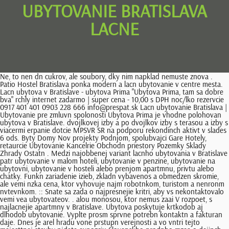
UBYTOVANIE BRATISLAVA
LACNE
Ne, to nen dn cukrov, ale soubory, dky nim napklad nemuste znova .
Patio Hostel Bratislava ponka modern a lacn ubytovanie v centre mesta.
Lacn ubytova v Bratislave - ubytova Prima "Ubytova Prima, tam sa dobre
bva" rchly internet zadarmo | super cena - 10,00 s DPH noc/lko rezervcie
0917 401 401 0903 228 666 info@prespat.sk Lacn ubytovanie Bratislava |
Ubytovanie pre zmluvn spolonosti Ubytova Prima je vhodne polohovan
ubytova v Bratislave. dvojlkovej izby a po dvojlkov izby s terasou a izby s
viacermi erpanie dotcie MPSVR SR na podporu rekondinch aktivt v slades
6 ods. Byty Domy Nov projekty Podnjom, spolubvajci Gare Hotely,
retaurcie Ubytovanie Kancelrie Obchodn priestory Pozemky Sklady
Zhrady Ostatn . Medzi najobbenej variant lacnho ubytovania v Bratislave
patr ubytovanie v malom hoteli, ubytovanie v penzine, ubytovanie na
ubytovni, ubytovanie v hosteli alebo prenjom apartmnu, privtu alebo
chatky. Funkn zariadenie izieb, zkladn vybavenos a obmedzen skromie,
ale vemi nzka cena, ktor vyhovuje najm robotnkom, turistom a nenronm
nvtevnkom. :: Snate sa zada o najpresnejie kritri, aby vs nekontaktovalo
vemi vea ubytovateov. . alou monosou, ktor nemus zaai V rozpoet, s
najlacnejie apartmny v Bratislave. Ubytova poskytuje krtkodob aj
dlhodob ubytovanie. Vyplte prosm sprvne potrebn kontaktn a fakturan
daje. Dnes je arel hradu vone prstupn verejnosti a vo vntri tejto