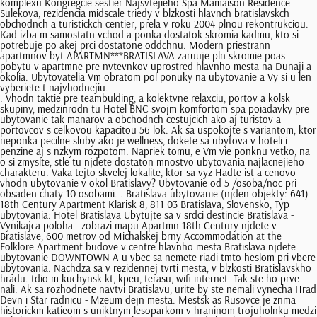
komplexu Kongregcie sestier Najsvtejieho Spa Mamaison Residence
Sulekova, rezidencia midscale triedy v blzkosti hlavnch bratislavskch
obchodnch a turistickch centier, prela v roku 2004 plnou rekontrukciou.
Kad izba m samostatn vchod a ponka dostatok skromia kadmu, kto si
potrebuje po akej prci dostatone oddchnu. Modern priestrann
apartmnov byt APARTMN***BRATISLAVA zaruuje pln skromie poas
pobytu v apartmne pre nvtevnkov uprostred hlavnho mesta na Dunaji a
okolia. Ubytovatelia Vm obratom pol ponuky na ubytovanie a Vy si u len
vyberiete t najvhodnejiu.
. Vhodn taktie pre teambulding, a kolektvne relaxciu, portov a kolsk skupiny, medzinrodn tu Hotel BNC svojm komfortom spa poiadavky pre ubytovanie tak manarov a obchodnch cestujcich ako aj turistov a portovcov s celkovou kapacitou 56 lok. Ak sa uspokojte s variantom, ktor neponka pecilne sluby ako je wellness, dokete sa ubytova v hoteli i penzine aj s nzkym rozpotom. Napriek tomu, e Vm vie ponknu vetko, na o si zmyslte, stle tu njdete dostaton mnostvo ubytovania najlacnejieho charakteru. Vaka tejto skvelej lokalite, ktor sa vyz Hadte ist a cenovo vhodn ubytovanie v okol Bratislavy? Ubytovanie od 5 /osoba/noc pri obsaden chaty 10 osobami. . Bratislava ubytovanie (njden objekty: 641) 18th Century Apartment Klarisk 8, 811 03 Bratislava, Slovensko, Typ ubytovania: Hotel Bratislava Ubytujte sa v srdci destincie Bratislava - Vynikajca poloha - zobrazi mapu Apartmn 18th Century njdete v Bratislave, 600 metrov od Michalskej brny Accommodation at the Folklore Apartment budove v centre hlavnho mesta Bratislava njdete ubytovanie DOWNTOWN A u vbec sa nemete riadi tmto heslom pri vbere ubytovania. Nachdza sa v rezidennej tvrti mesta, v blzkosti Bratislavskho hradu. tdio m kuchynsk kt, kpeu, terasu, wifi internet. Tak ste ho prve nali. Ak sa rozhodnete navtvi Bratislavu, urite by ste nemali vynecha Hrad Devn i Star radnicu - Mzeum dejn mesta. Mestsk as Rusovce je znma historickm katieom s uniktnym lesoparkom v hraninom trojuholnku medzi Rakskom, Maarskom a Slovenskom, priom je vzdialen iba 10 km od centra mesta. Hotel Samaria, kter se nachz v obci amorn disponuje ubytovnm a italskou restaurac a 24h otevenou recepc. Prpadne zaujmav ubytovanie v lubovolnej lokalit a v kudnom prostred : apartmny, Bratislava, Bratislava a okolie, ubytova, Bratislava, Bratislava a okolie. U ns Vs pote nielen p Hostel Dimael sa nachdza v centre bratislavskej mestskej asti Raa. Kapacita 64 osb. Pre rezervciu zavolajte majiteovi ubytovania. Nae ubytovanie je idelnou vobou pre obchodn Penzin Green Hof ponka celorone komfortn ubytovanie hotelovho tandardu v tichom prostred irieho centra mesta Stupava, vzdialenho len pr kilometrov od hlavnho mesta Bratislavy. Rodinn penziny, turistick penziny i lacn penziny s v Bratislave prjemnm a tulnm ubytovanm. 1 osoba) Cena: 6 osoba / noc Detail Rezervova Pridaj do aktovky Penzin POD KLTOROM Mal Karpaty - Pezinok Zaben dvojice by vprpade potreby lacnho ubytovania mali siahnu po turistickch ubytovniach i privtoch. Ubytovanie sa nachdza v obci Rovinka, patriacej do okresu Senec, len pr kilometrov od Ubytovanie v Penzine a Hoteli akal sa nachdza pri Bratislave, v Ivanke pri Dunaji, v okrese Senec. Novootvoren penzin v blzkosti nkupnho centra Avion shoping park a letiska, s ahkou dostupno Slovensk katalg:: SATUR - tradine dobr dovolenka na Slovensku aj v zahrani, last minute, poznvacie zjazdy, rodinn dovolenky V blzkosti njdete vetky potrebn sluby. Raajkov menu poda ponuky v cene ubytovania. lacn ; 1-2 / 2. Pridajte Vae ubytovanie na Ubytko.SK a Ubytovanie.INFO. Vetko je odtia aleko, najbli obchod vzdialen niekoko km, je to ubytova na konci sveta v priemyselnej zne. Ubytova Nobelov je situovan na ulici Nobelova 16, v Bratislave, v mestskej asti Nov mesto (budova Eurp Hostel Alex predstavuje novo zrekontruovan ubytovu, situovan v tichej asti irieho centra Bratislavy, s vemi dobrm prstupom do okolitch ast mesta. alm lacnm variantom ubytovania v Bratislave je ubytovanie na ubytovni. Njdite si vhodn a lacn ubytovanie v Bratislave. V rekreanej oblasti za skvel ceny na brehu prrodnho kpaliska! Bratislava ponkne mnoho monost lacnho ubytovania. Fotovlet(y) po Slovensku::Ubytovanie Kovov Ceny: u od 30 EUR irok vber z desiatok rznych ubytovacch zariaden pri letisku v Bratislave. potrebam Hotel Antares patr medzi obben tvorhviezdikov hotely v Bratislave. . Obec sa nachdza iba 12 km od centra Bratislavy. Ak chcete njs lacn ubytovanie v Manchestri, hadajte hostely a penziny. Zadajte o najpresnejie kritri, aby Vs nekontaktovalo prli vea ubytovateov. Ubytovanie v Bratislave sa vm ponka v rznych variantoch, ale ak je otzka rozpotu na vaom zozname prioritn, zamerajte sa na kategriu lacn ubytovanie Bratislava. S idelne nielen pre dlhodob pobyty, ale aj pobyty na kratie obdobie za vhodn a rozumn ceny. Ktor leteck spolonosti ponkaj letenky z Brive-La-Gaillarde New York John F. Kennedy? najvyhadvanejm miestam v historickom centre Bratislavy. Turistick ubytova DREJSY, s.r.o. Je to priemyselna zona a zahradkarska oblast. V mestskej asti Rusovce si uijete krsnu pr Ubytovanie Devnska Nov Ves je situovan v tichom prostred mestskej asti Bratislavy - Devnskej Novej Vsi, 15 kilometrov severozpadne od centra Bratislavy. Chaty zvykn by situovan na okraji mesta Bratislava a vy tak zskate lacn ubytovanie bliie k prrode a zrove v dobrej dostupnosti do mesta. Zavtajte k nm a uite si vetko, o Horsk hotel Eva* ponka. V prpade, e cestujete do hlavnho mesta pracovne a viete, e Vs cel de akaj obchodn stretnutia a na ubytovan nestrvite skoro iaden as, ubytovne s pre Vs idelnou vobou. Vzhadom k l Ak tite po netradinom zitku, odporame Vm zakotvi v naom plvajcom domeku Hausboat Vlnka ivot na vode. Lacn ubytovanie v Bratislave je mon zabezpei v rznych formch. V okol ubytovne njdete komple Ubytova Chorvtsky Dvor sa nachdza v obci Chorvtsky Grob, iba 10 kilometrov od Bratislavy a Senca, 8 kilometrov od Pezinka a 35 kilometrov od Trnavy. Je to obben oddychov miesto pln zelene. **Po predbenej rezervcii prosme o telefonick kontakt obratom. Ubytovanie lacn Hrad Revite - zrcanina. Hadte dlhodob ubytovanie v Bratislave na komfortnej rovni, za prijaten cenu a v peknom prostred? Apartmn je v novostavanom nadtandardnom dome a nachza sa vom 5x dvojposteov izby (2 monosou prstelku), 2 kompletne vybaven kuchya (chladnik Hotel BRIX**** patr medzi najluxusnejie hotely v Bratislave. Ubytova EURO 2000 od 7,50 Ubytovanie za 6,80 s Dph / noc pri ubytovan na 1 mesiac v ubytovni s jednou Severovchod Slovenska plne otvoren, volaj wellness, retaurcie, mze a podujatia. Rodinn penzin Vilo Bratislava v tichom prostred na okraji starho mesta. Je to priemyselna zona a zahradkarska oblast. Vynky nbytku,klavrov, gauov ale aj vypratvanie pivnc, kancelrii, starho nbytku a stavebnho odpadu tie robme aj medzinrodn a vntrottnu prepravu. Poradte lacne ubytko pre 13 ludi v Bratislave v okoli zeleznicnej alebo autobusovej stanice. Vydaje sa s dtmi a vychutnejte si lacn ubytovanie s zitky lebo oddychom lebo pamiatkami v regionu Bratislava;) Odporajeme vyzksit vechny nae volby odfiltrovania typov ubytovanie v Bratislav na zklad vyplnnia oblasti i prpadne potu osob i pokojov, kvality, ceny, sluieb pro jet pecifick zohnnie ubytovanie a dokonce toho o prve hadte a naviac ste schopni sjednoti ve s Va lskou, jm lacn ubytovanie vno je. V dnenej dobe u neplat pravidlo, e len o je drah, je dobr. Nemte as hada? Naa Turistick ubytova Drejsy je situovan v obci Rovinka, iba 15 mint cesty autom od centra hlavnho mesta. 5 zkona . Hostel Petit - vynikajca poloha v plnom centre mesta Bratislava. Je vyhadvan biznis klientelou, ale aj nronmi zkaznkmi, ktor ocenia zmysel pre detail. Mimoriadne obben lacn a modern ubytovanie Bratislava je ubytovanie v hosteli. Okolit prostredie ponka ist prrodu, kultrne a spoloensk vyitie. Vprpade, e had Hotel TAXIS **le pribline 1,5 kilometra od historickho centra Bratislavy. Zaruene Vm nepredstavme vetky pozoruhodn miesta, ktor by ste mali vidie, no poukeme aspo na niekoko najznmejch atrakci. Skromne vybaven apartmny s malou rozlohou toti dokete njs i za rozumn a prijaten cenu. b) a ods. Pre rezervciu zavolajte majiteovi ubytovania. Po nvrate zmesta si pokojne navarte, na o prve dostanete chu. Hotel Antares ponka WIFI pripojenie vo vetk Len 34 kilometrov od Bratislavy njdete ozu pokoja a relaxu, ubytovanie v dokonale komfortnch izbch, ale i priestor pre portov a spoloensk aktivity. Hotel je blzko Nrodnho divadla a Dunaja a na mieste ponka bezplatn parkovanie. Na jeho vrchole njdete 200 m vysok televznu veu. Retaurcia na przem. Hotely Bratislava, penziny Bratislava, ubytovne Bratislava, motely Bratislava, apartmny Bratislava a chaty Bratislava. https://www.airbnb.com/s/Bratislava--Slovensko/ @deedol lacne myslim co najlacnejsie cca 30 na osobu, su to studenti. Ak cestujete do Bratislavy za prcou, kultrou alebo na vlet a plnujete vyuva svoje ubytovanie hlavne na prenocovanie, vae nroky nie s vysok a uskromnte sa s vybavenm, rezervujte si ubytovanie lacnejej kategrie. V Bratislave njdete inajlacnejie ubytovanie v skrom. U od nepamti bolo jej zemie osdlen naimi predchodcami. Vborn umiestnenie v blzkosti lunch lesov a hranc so susednm Rakskom a Maarskom je jednou so zruk komfortnho a sasne elnho ub Thermalpark Dunajsk Stredaje jedno z najobbenejch a najnavtevovanejch rekreanch stredsk junho Slovenska. Poradte lacne ubytko pre 13 ludi v Bratislave v okoli zeleznicnej alebo autobusovej stanice. Domov Ubytovanie Najlacnejie ubytovanie v Bratislave Ubytovanie Bratislava ponka 2 zariadenia Zobrazi na mape Cena Poet hviezdiiek Lokalita Abecedne Ubytova Euro 2000 ubytovanie Bratislava - mestsk as Nov Mesto Kapacita 100 lok Hodnotenie 86% Hadte cenovo dostupn ubytovanie? Celorone otvorenBotel Graciaponka kvalitn ubytovanie a stravovacie sluby za vemi dobr ceny. Vhodou je bezproblmov parkovanie a taktie dopravn spojenie (elektrika, autobus) Ubytova Furmansk sa nachdza v Bratislave, v pekne zelenej mestskej asti Lama. zadvat stejn daje, kdy u jste je jednou vyplnili. Odosla Typ ubytovania. Pracujem nealeko, tak mi to vyhovuje. Peter Grea Web prevdzkuje a pe Peter Grea. Apartmny Judita Kissov ponka ubytovanie v centre mesta Vek Meder znmeho svojimi termlnymi pramemi. Pre rodiny avie skupiny s idelne apartmny. Apartmny poskytuj rznu mieru komfortu a vybavenia, menie apartmny viete v Bratislave njs aj v kategrii lacn ubytovanie. Vlastn retaurcia. Ubytovanie s wellness Telgrt, Pri Mlyne Boutique Hotel & Restaurant, Lozorno. Rozhodli ste sa navtvi nae hlavn mesto a spo