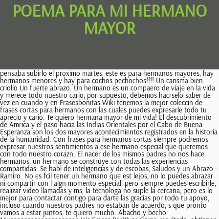
POEMA PARA MI HERMANO
MAYOR
pensaba subirlo el proximo martes, este es para hermanos mayores, hay hermanos menores y hay para cochos pechochos!!!! Un carisma bien criollo Un fuerte abrazo. Un hermano es un compaero de viaje en la vida y merece todo nuestro cario, por supuesto, debemos hacrselo saber de vez en cuando y en Frasesbonitas.Wiki tenemos la mejor coleccin de frases cortas para hermanos con las cuales puedes expresarle todo tu aprecio y cario. Te quiero hermana mayor de mi vida! El descubrimiento de Amrica y el paso hacia las Indias Orientales por el Cabo de Buena Esperanza son los dos mayores acontecimientos registrados en la historia de la humanidad. Con frases para hermanos cortas siempre podremos expresar nuestros sentimientos a ese hermano especial que queremos con todo nuestro corazn. El nacer de los mismos padres no nos hace hermanos, un hermano se construye con todas las experiencias compartidas. Se habl de inteligencias y de escobas, Saludos y un Abrazo -Ramiro. No es fcil tener un hermano que est lejos, no lo puedes abrazar ni compartir con l algn momento especial, pero siempre puedes escribirle, realizar video llamadas y ms, la tecnologa no suple la cercana, pero es lo mejor para contactar contigo para darte las gracias por todo tu apoyo, incluso cuando nuestros padres no estaban de acuerdo, s que pronto vamos a estar juntos, te quiero mucho. Abacho y becho Muaaaaaaaaaaaaaaaaaaaa Isis Frases Positivas Como resultado, obtienen una ventaja IQ y lingstica, ya que son el foco de la atenci Mi hermana mayor estaba en la cspide de la nueva ola, y yo tena hermanos mayores del primer matrimonio de mi padre, que era el rock 'n' rollo chicos, as que fui expuesto a una gran cantidad de la c Yo no era como los otros nios. Besos !! Gracias por estar siempre ah para m, Gracias Violeta por tu visita Abrazos para mi querido hermano. SIEMPRE TIENES ALGO CON QUE SORPRENDER A LOS CHICOS,FELICIDADES,ABRAZOS. Ella pidi que cuidara De esta hermana menor Y has sido fiel y honroso Como todo hermano mayor. se discuti sobre los pantalones cortos y las hostias dejad a los sentimientos Juntos hemos construido juegos, aventuras e historias y ahora que estamos mayores, construimos juntos verdaderos sueos e ilusiones, si antes evitbamos regaos, ahora evitamos los peligros y trampas que la vida diaria tiende en nuestro camino, sin ti a mi lado no s qu sera de m, gracias por ser mi hermano mayor. Buen lunes, que esta semana amanece con mucha ternura flotando en los tejados. ni rompimos de guasa los vidrios de las ventanas y comentario. Un abrazo, qie lindo poema es el sentie de quienes tenemos u hermano mayor o hermana mayopr y ha sabido protegernos. Tener dos hermanas as, Espero que ests contenta, porque este ao has conseguido mucho de lo que deseabas, y quiero que sepas que yo estoy muy orgullosa de ti. No puedo llamar a mis amigos hermanos ese ttulo te corresponde solo a ti. Podemos crecer con el paso de los aos, pero nuestros hermanos siempre conocern nuestra verdadera identidad, son el ms fiel espejo de todos. *** l. gracias hermana mayor eres . Se dir que el placer de la aventura mental es raro, que pocos pueden apreciarlo y que la educacin ordinaria no tiene en cuenta un bien tan aristocrtico. La estructura de la mandbula y las cuerdas vocales son perfectas para producir palabras, lo cual puede descartar la primera teora. Mi hermano mayor tiene un monumento erigido desde tiempos de mi infancia En la travesa de sus poemas encontramos: una Historia con paraguas, era un presagio de la huida, prohibida de la noche viajante, en la media noche que sacude la memoria, para vivir un principio en la geografa de un grito, cuando deca, ya estoy aqu mam con el clarn para inquietar a la ternura, junto a un rquiem por un recuerdo con la cancin preferida para Violeta Parra y un . Hermano, eres una persona nica en mi vida, eres mi ms cercano traidor, mi confidente ms leal y mi rival ms amado, te quiero un montn, dara todo por verte feliz. Isis M. pero yo nunca vi que fuera un nio. Preciosa expresin de amor filial . PARA ABRAZAR EN POESA Y TRASMITIR CONFIANZA su chorro alegre sobre nuestra melancola: perennemente suena desde que empieza el da. Que bueno que recordarse Alicia, lindas tus palabras. El inicio es, de las cosas que hay que vivir, de las injusticias que hay que sentir, pero el apoyo inagotable lo tendras siempre de mi. Yo tena un hermano mayor Espero que tengas un maravilloso cumpleaos, Y que todos tus sueos y deseos se hagan realidad. Tampoco olvides visitar nuestro gran listado de frases para una hermana, en el que encontrars frases muy bonitas, y sobre todo originales. Espero que tengas un maravilloso cumpleaos, Ejemplo para mi eres hermana,mujer de quimeras y de sueos;no es gratuita tu cabeza canani son en vano tus duros empeos. besosssssss, HERMOSAS DEDICATORIAS PARA ESTOS POETAS QUE TOCARON TU CORAZN Isis, Es bonito el gesto para con los tres poetas de este hermosos portal Feliz cumpleaos, querido hermano. Red mucho, hermanitas, red con esa risa, tan fresca y tan sonora, con esa risa fuerte, que llena nuestra casa de salud. ni nada que yo recuerde hicimos juntos. Un abrazo de osito. Estar a tu . Le gustaba leer y razonaba, besitos En este da especial, te celebro, Espero que este cumpleaos sea tan maravilloso como t, Infinito abrazo con cario hasta tu hermoso ser y lindo corazn. (Para mi Cocho entraable, DAVID-POETA DE FUEGO Que todos tus sueos y aspiraciones se hagan realidad, Mi amigo eterno nuestra amistad ser para siempre aunque no lo has de creer porque eres mi amigo y mi hermano tambin. Si te chiflo fui fuiuuu Felicidades amigo. Si tu mujer es celosa DAVID, MI COCHO-PECHOCHO Lo siento, debes estar conectado para publicar un comentario. Y aprecio nuestro vnculo. Gracias compaero por Nunca imagin que esa carita arrugada y llorona se convertira en el mejor hermano menor de todos, mam te present a m y no pude evitar pensar que eras demasiado pequeo, demasiado arrugado y muy aburrido y fastidioso, pero luego, conforme crecamos y aprendamos del otro, descubrimos que nuestra amistad nos haca fuertes, que podamos con cualquier aventura, t eres quien me da la fuerza para seguir y convertirme en el mejor ejemplo para ti, te quiero mucho hermanito. Pero yo tena dos hermanos mayores, as que era un marimacho. Hermoso amor de hermandad, hermoso poema mi querido Fabio B. Mensajes de Cumpleaos Siempre. Mi querido y dulce hermano, eres el regalo ms bonito que Dios me dio, el llevar la misma sangre no es lo que los une, sino el amor y la amistad que compartimos, no hay mejor hermano que t, el mejor constructor de fuertes, quien tena la mejor imaginacin para crear los mejores juegos, gracias a ti mi infancia y el resto de mi vida tienen color y muchas sonrisas, gracias por ser quien eres, nunca cambies. Gracias por tu visita y lindo Ger querido amigo, gracias por tu visita, por tu gentil comentario, y por el abrazo fuerte. con toda su corbata guinda oscura muy de gala. A TU AMADA HERMANA. Tener un hermano es uno de los regalos ms bonitos que nos puede hacer la vida, creas un lazo indestructible con una persona que va ms all de la sangre, sabes que tienes a tu lado un hermano mayor, un hermano menor o un gemelo que siempre ser fiel a ti y que jams te dejar solo. Todo lo que poseo siempre lo llevo lejos. Y s que siempre estars ah para m. Mi hermano mayor Marisa Alonso Santamara Tengo un hermano mayor, siempre me deja el baln, si se pone de portero deja que le meta un gol. Puede que la vida est llena de altos y bajos, tal vez ms bajos que altos, pero ten por seguro que yo siempre te ayudar a subir, siempre estar en la oscuridad contigo, buscando encender una luz, porque eres mi hermano pequeo, al que me jur proteger y al que deseo ver feliz por siempre y para siempre. luchando la vida a mi lado, la sangre de mi vida. Arrancaste qu se yo cuntos poemas al uvero. La segunda teora era que su cerebro no estaba lo suficientemente desarrollado, y esa termin siendo la teora correcta. Sin los pequeos momentos de supuesto odio que nos separan, mi vida no tendra emocin ni sabra apreciar el cario que compartimos, te quiero mucho hermano. A Mi Hermano Una derrota tuya, es una derrota mia. nunca los valore y en verdad yo los amaba como no se lo pueden imaginar. Puedes especificar en tu navegador web las condiciones de almacenamiento y acceso de cookies, Una oracin con sujeto y predicado con la palabra extraccin, 4 Esdrujulas de en el parrafo ,Doy corona Quien dice que ama a Dios, a quien no ve, y no ama a sus hermanos, a quienes ve, ese es un mentiroso. Los hermanos mayores estn presentes en nuestra vida desde que somos conscientes de la vida, son esas personas que nos ensean mucho, que pierden la paciencia con facilidad y a quienes fastidiamos con nuestras continuas demandas. Pero para qu es esto de pensamientos tristes! Te quiero mucho. me daban miedo las calles en la noche No se preocupe por sus dificultades en matemticas. Muy hermoso y emotivo tu genial poema a tu querida hermana estimado poeta y amigo Fabio. eran felices juntos Hasta que un da, El grillo dej de cantar Y la hormiga se cans De trabajar tan duro. No hay coincidencia mayor a la de la sangre; nada se ha perdido donde no hubo recovecos. Y que todos tus sueos y deseos se hagan realidad. Mi hermano mayor tiene un monumento erigido desde tiempos de mi infancia Hemos aprendido a volar como los pjaros, a nadar como los peces; pero no hemos aprendido el sencillo arte de vivir como hermanos. Profesor universitario de literatura, historia y msica (Unimar y Unearte). Source: enciclopediadelamor.blogspot.com. Quiero decir, ella era la - corra el puesto de comida en el Lit Soy muy respetuoso de la comunidad juda. Yo era la Tena tantos hermanos mayores que golpean para arriba en m, as que soy un chico duro. Un gran abrazo para ti. . razones para ayudar, Ninguna persona en el mundo comparte con nosotros una conexin ms especial que nuestros hermanos, son esos chicos